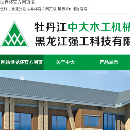
世界杯官方网页版
您好，欢迎光临世界杯官方网页版-世界杯(中国) 官网！
网站世界杯官方网页
关于中大
产品展示
版